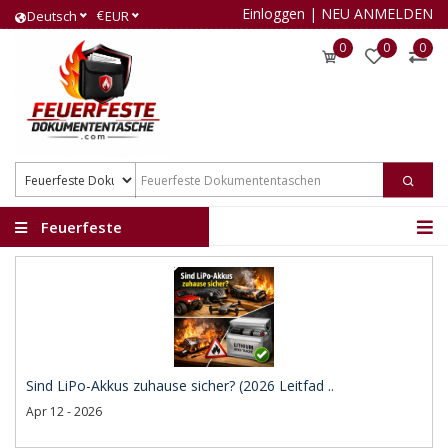
Einloggen
|
NEU ANMELDEN
€
Deutsch
EUR
0
0
0
Feuerfeste
Dokumententaschen
Sind LiPo-Akkus zuhause sicher? (2026 Leitfad ..
Apr 12 - 2026