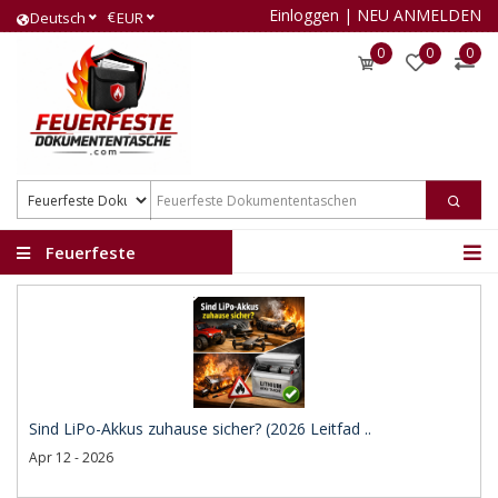
Einloggen
|
NEU ANMELDEN
€
Deutsch
EUR
0
0
0
Feuerfeste
Dokumententaschen
Sind LiPo-Akkus zuhause sicher? (2026 Leitfad ..
Apr 12 - 2026