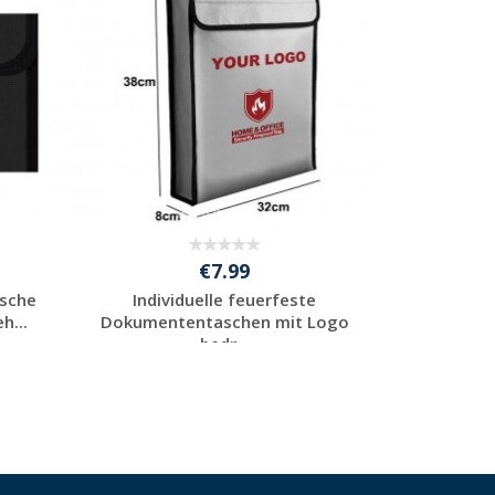
€7.99
sche
Individuelle feuerfeste
h...
Dokumententaschen mit Logo
bedr...
Jetzt Angebot
anfordern