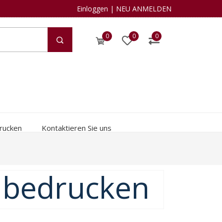
Einloggen
|
NEU ANMELDEN
0
0
0
rucken
Kontaktieren Sie uns
o bedrucken