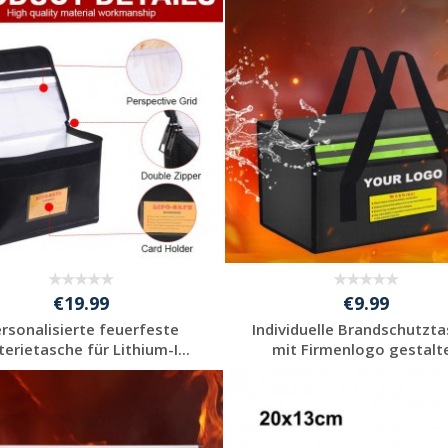
Jetzt Angebot
Jetzt Angebot
anfordern
anfordern
€19.99
€9.99
rsonalisierte feuerfeste
Individuelle Brandschutzt
terietasche für Lithium-I...
mit Firmenlogo gestalt
Jetzt Angebot
Jetzt Angebot
anfordern
anfordern