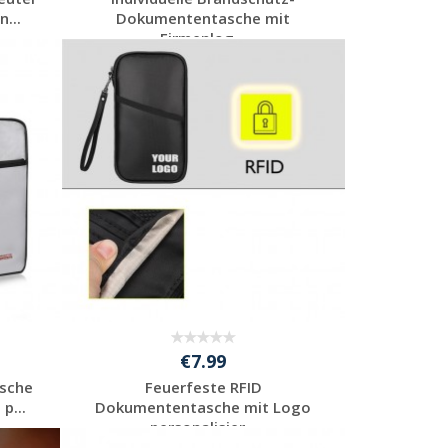
n...
Dokumententasche mit
Firmenlog...
Jetzt Angebot
anfordern
€7.99
sche
Feuerfeste RFID
p...
Dokumententasche mit Logo
personalisier...