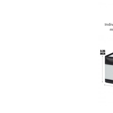
Indi
m