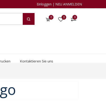
Einloggen
|
NEU ANMELDEN
0
0
0
rucken
Kontaktieren Sie uns
ogo