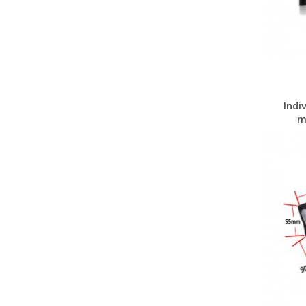
Indi
m