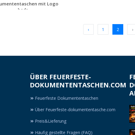
umententaschen mit Logo
bedr...
Jetzt Angebot
anfordern
‹
1
2
›
ÜBER FEUERFESTE-
F
DOKUMENTENTASCHEN.COM
D
A
Feuerfeste Dokumententaschen
Über Feuerfeste-dokumententasche.com
Preis&Lieferung
Häufig gestellte Fragen (FAQ)