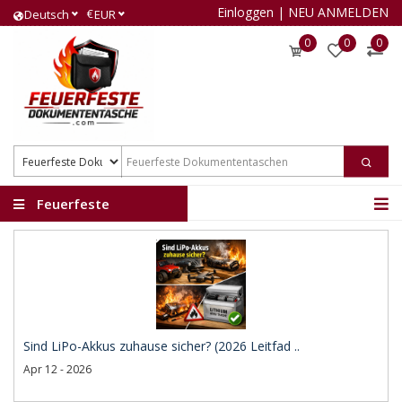
Einloggen
|
NEU ANMELDEN
€
Deutsch
EUR
0
0
0
Feuerfeste
Dokumententaschen
Sind LiPo-Akkus zuhause sicher? (2026 Leitfad ..
Apr 12 - 2026